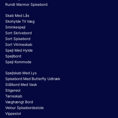
Rundt Marmor Spisebord
Skab Med Lås
Skohylde Til Væg
Sminkespejl
Sort Skrivebord
Sort Spisebord
Sort Vitrineskab
Spejl Med Hylde
Spejlbord
Spejl Kommode
Spejlskab Med Lys
Spisebord Med Butterfly Udtræk
Stålbord Med Vask
Stigereol
Tørreskab
Væghængt Bord
Velour Spisebordsstole
Vippestol