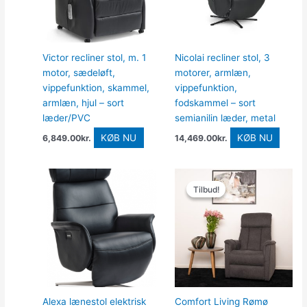
Victor recliner stol, m. 1
Nicolai recliner stol, 3
motor, sædeløft,
motorer, armlæn,
vippefunktion, skammel,
vippefunktion,
armlæn, hjul – sort
fodskammel – sort
læder/PVC
semianilin læder, metal
KØB NU
KØB NU
6,849.00
kr.
14,469.00
kr.
Den
Den
oprindelige
aktuelle
Tilbud!
Tilbud!
pris
pris
var:
er:
9,449.00kr..
6,299.0
Alexa lænestol elektrisk
Comfort Living Rømø