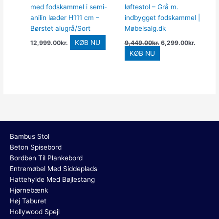
med fodskammel i semi-
løftestol – Grå m.
anilin læder H111 cm –
indbygget fodskammel |
Børstet alugrå/Sort
Møbelsalg.dk
KØB NU
12,999.00
kr.
9,449.00
kr.
6,299.00
kr.
KØB NU
Bambus Stol
Beton Spisebord
Bordben Til Plankebord
Entremøbel Med Siddeplads
Hattehylde Med Bøjlestang
Hjørnebænk
Høj Taburet
Hollywood Spejl