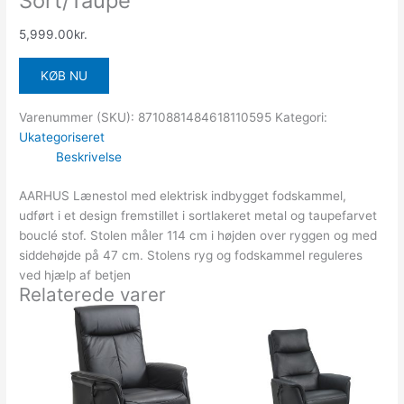
Sort/Taupe
5,999.00
kr.
KØB NU
Varenummer (SKU):
8710881484618110595
Kategori:
Ukategoriseret
Beskrivelse
AARHUS Lænestol med elektrisk indbygget fodskammel,
udført i et design fremstillet i sortlakeret metal og taupefarvet
bouclé stof. Stolen måler 114 cm i højden over ryggen og med
siddehøjde på 47 cm. Stolens ryg og fodskammel reguleres
ved hjælp af betjen
Relaterede varer