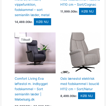
vippefunktion,
H110 cm – Sort/Cognac
fodskammel – sort
KØB NU
11,999.00
kr.
semianilin læder, metal
KØB NU
14,469.00
kr.
Den
Den
oprindelige
aktuelle
Tilbud!
Tilbud!
pris
pris
var:
er:
29,037.00kr..
23,230.00kr..
Comfort Living Eva
Oslo lænestol elektrisk
løftestol m. indbygget
med fodskammel i bouclé
fodskammel – Sort
H112 cm – Sort/Natur
semianilin læder |
KØB NU
8,499.00
kr.
Møbelsalg.dk