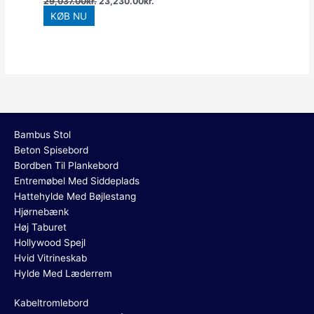
29,037.00
kr.
23,230.00
kr.
KØB NU
Bambus Stol
Beton Spisebord
Bordben Til Plankebord
Entremøbel Med Siddeplads
Hattehylde Med Bøjlestang
Hjørnebænk
Høj Taburet
Hollywood Spejl
Hvid Vitrineskab
Hylde Med Læderrem
Kabeltromlebord