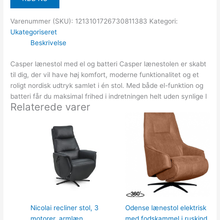
Varenummer (SKU):
1213101726730811383
Kategori:
Ukategoriseret
Beskrivelse
Casper lænestol med el og batteri Casper lænestolen er skabt
til dig, der vil have høj komfort, moderne funktionalitet og et
roligt nordisk udtryk samlet i én stol. Med både el-funktion og
batteri får du maksimal frihed i indretningen helt uden synlige l
Relaterede varer
Nicolai recliner stol, 3
Odense lænestol elektrisk
motorer, armlæn,
med fodskammel i ruskind