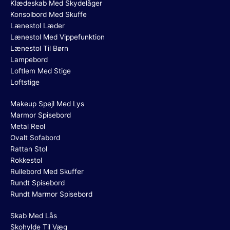
Klædeskab Med Skydelåger
Konsolbord Med Skuffe
Lænestol Læder
Lænestol Med Vippefunktion
Lænestol Til Børn
Lampebord
Loftlem Med Stige
Loftstige
Makeup Spejl Med Lys
Marmor Spisebord
Metal Reol
Ovalt Sofabord
Rattan Stol
Rokkestol
Rullebord Med Skuffer
Rundt Spisebord
Rundt Marmor Spisebord
Skab Med Lås
Skohylde Til Væg