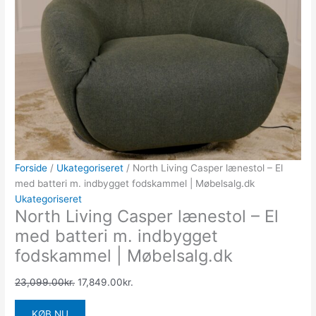
Forside
/
Ukategoriseret
/ North Living Casper lænestol – El
med batteri m. indbygget fodskammel | Møbelsalg.dk
Ukategoriseret
North Living Casper lænestol – El
med batteri m. indbygget
fodskammel | Møbelsalg.dk
23,099.00
kr.
17,849.00
kr.
KØB NU