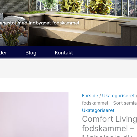
ænestol med indbygget fodskammel
ider
Blog
Kontakt
Den
oprindelige
Forside
/
Ukategoriseret
/
pris
fodskammel – Sort semian
var:
Ukategoriseret
29,037.00kr.
Comfort Living
fodskammel – S