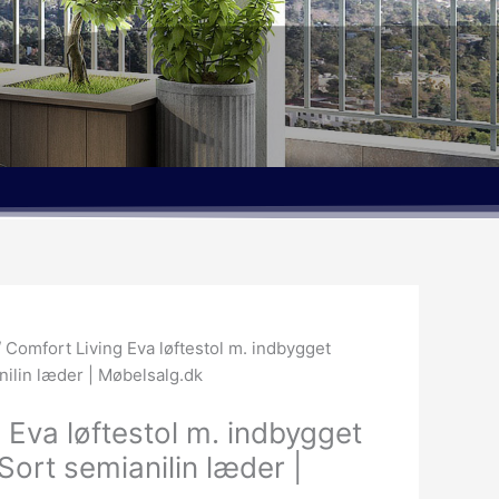
Den
aktuelle
 Comfort Living Eva løftestol m. indbygget
pris
ilin læder | Møbelsalg.dk
er:
.
23,230.00kr..
 Eva løftestol m. indbygget
ort semianilin læder |