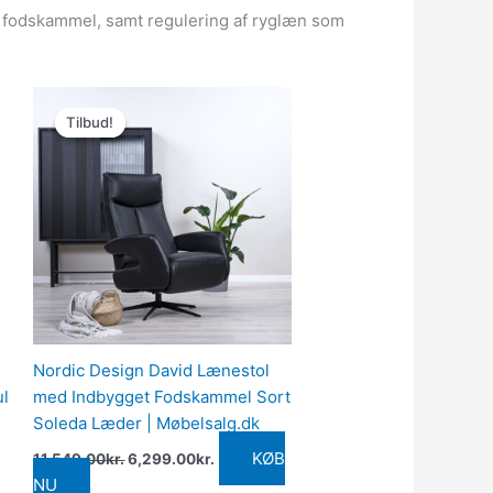
et fodskammel, samt regulering af ryglæn som
Den
Den
oprindelige
aktuelle
Tilbud!
Tilbud!
pris
pris
var:
er:
11,549.00kr..
6,299.00kr..
Nordic Design David Lænestol
ul
med Indbygget Fodskammel Sort
Soleda Læder | Møbelsalg.dk
KØB
11,549.00
kr.
6,299.00
kr.
NU