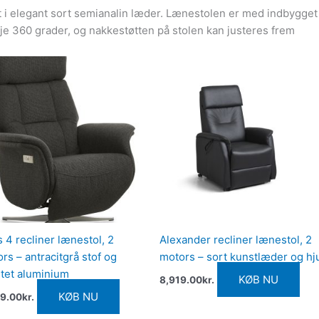
ørt i elegant sort semianalin læder. Lænestolen er med indbygg
je 360 grader, og nakkestøtten på stolen kan justeres frem
 4 recliner lænestol, 2
Alexander recliner lænestol, 2
rs – antracitgrå stof og
motors – sort kunstlæder og hj
tet aluminium
KØB NU
8,919.00
kr.
KØB NU
9.00
kr.