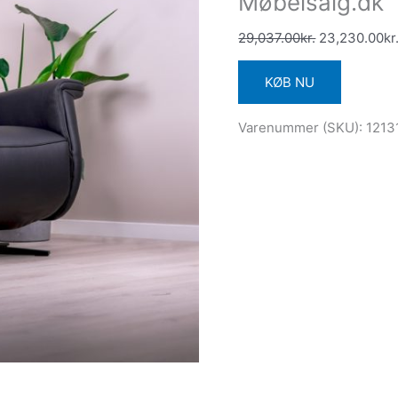
Møbelsalg.dk
29,037.00
kr.
23,230.00
kr
KØB NU
Varenummer (SKU):
1213