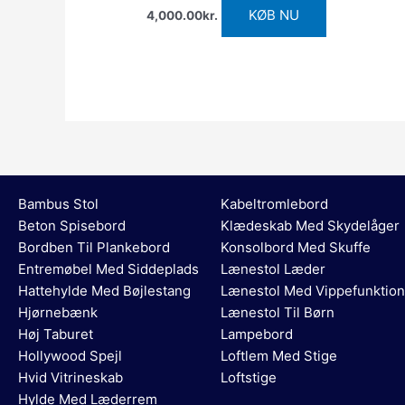
KØB NU
4,000.00
kr.
Bambus Stol
Kabeltromlebord
Beton Spisebord
Klædeskab Med Skydelåger
Bordben Til Plankebord
Konsolbord Med Skuffe
Entremøbel Med Siddeplads
Lænestol Læder
Hattehylde Med Bøjlestang
Lænestol Med Vippefunktion
Hjørnebænk
Lænestol Til Børn
Høj Taburet
Lampebord
Hollywood Spejl
Loftlem Med Stige
Hvid Vitrineskab
Loftstige
Hylde Med Læderrem