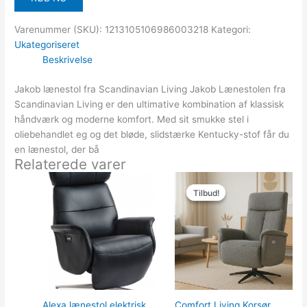
Varenummer (SKU):
1213105106986003218
Kategori:
Ukategoriseret
Beskrivelse
Jakob lænestol fra Scandinavian Living Jakob Lænestolen fra
Scandinavian Living er den ultimative kombination af klassisk
håndværk og moderne komfort. Med sit smukke stel i
oliebehandlet eg og det bløde, slidstærke Kentucky-stof får du
en lænestol, der bå
Relaterede varer
Den
Den
oprindelige
aktuelle
Tilbud!
Tilbud!
pris
pris
var:
er:
11,209.00kr..
8,967.00
Alexa lænestol elektrisk
Comfort Living Korsør