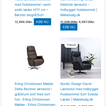
med fodskammel i semi-
Elektrisk lænestol –
anilin læder H111 cm –
Indbygget fodskammel |
Børstet alugrå/Sort
Møbelsalg.dk
KØB NU
12,999.00
kr.
11,209.00
kr.
8,967.00
kr.
KØB NU
Den
Den
oprindelige
aktuell
Tilbud!
Tilbud!
pris
pris
var:
er:
11,549.00kr..
6,299.0
Erling Christensen Møbler
Nordic Design David
Delta Recliner lænestol i
Lænestol med Indbygget
grå/brunt stof med sort
Fodskammel Sort Soleda
fod : Erling Christensen
Læder | Møbelsalg.dk
Møbler : Erling Christensen