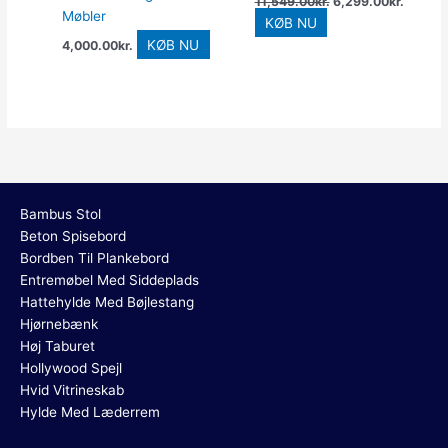
11,549.00
kr.
6,299.00
kr.
Møbler
KØB NU
KØB NU
4,000.00
kr.
Bambus Stol
Beton Spisebord
Bordben Til Plankebord
Entremøbel Med Siddeplads
Hattehylde Med Bøjlestang
Hjørnebænk
Høj Taburet
Hollywood Spejl
Hvid Vitrineskab
Hylde Med Læderrem