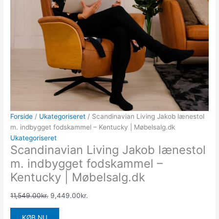
Forside
/
Ukategoriseret
/ Scandinavian Living Jakob lænestol
m. indbygget fodskammel – Kentucky | Møbelsalg.dk
Ukategoriseret
Scandinavian Living Jakob lænestol
m. indbygget fodskammel –
Kentucky | Møbelsalg.dk
11,549.00
kr.
9,449.00
kr.
KØB NU