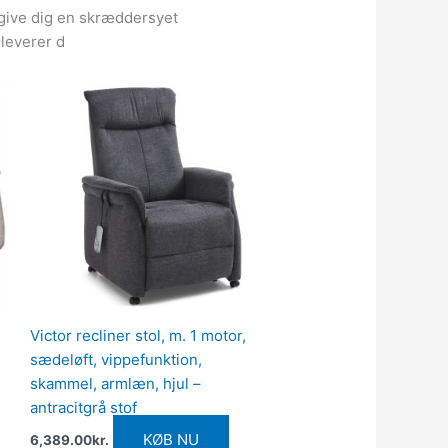
t give dig en skræddersyet
 leverer d
Victor recliner stol, m. 1 motor,
sædeløft, vippefunktion,
skammel, armlæn, hjul –
antracitgrå stof
KØB NU
6,389.00
kr.