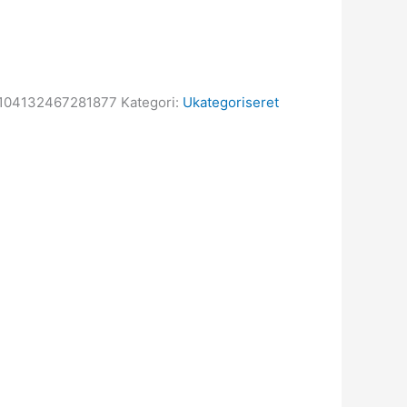
104132467281877
Kategori:
Ukategoriseret