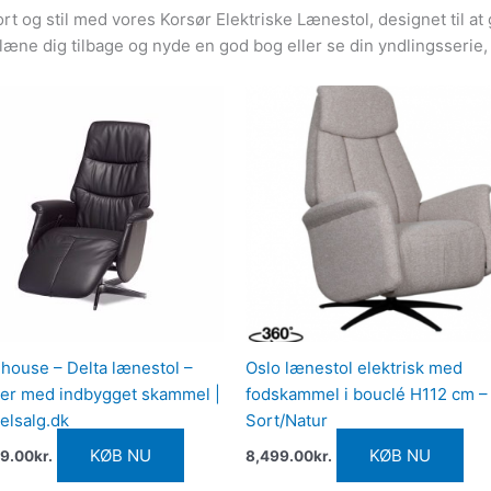
rt og stil med vores Korsør Elektriske Lænestol, designet til a
æne dig tilbage og nyde en god bog eller se din yndlingsserie,
house – Delta lænestol –
Oslo lænestol elektrisk med
er med indbygget skammel |
fodskammel i bouclé H112 cm –
elsalg.dk
Sort/Natur
KØB NU
KØB NU
9.00
kr.
8,499.00
kr.