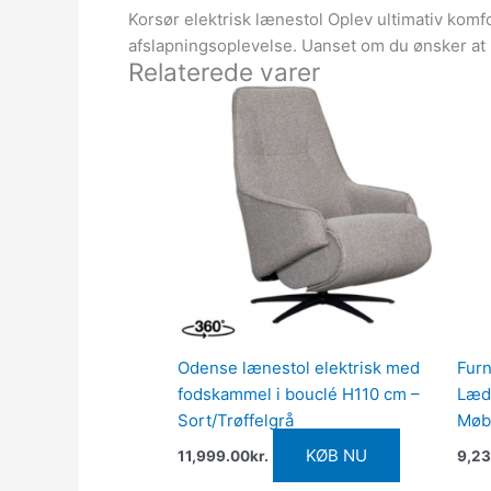
Korsør elektrisk lænestol Oplev ultimativ komfo
afslapningsoplevelse. Uanset om du ønsker at l
Relaterede varer
Odense lænestol elektrisk med
Furn
fodskammel i bouclé H110 cm –
Læd
Sort/Trøffelgrå
Møb
KØB NU
11,999.00
kr.
9,23