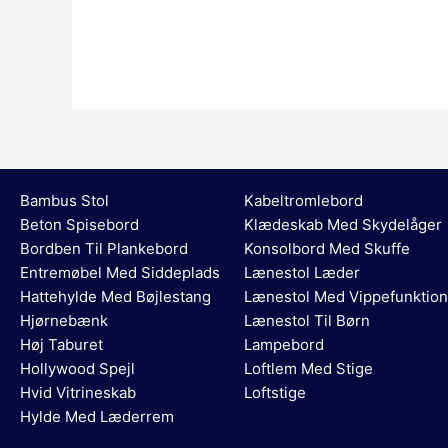
Bambus Stol
Kabeltromlebord
Beton Spisebord
Klædeskab Med Skydelåger
Bordben Til Plankebord
Konsolbord Med Skuffe
Entremøbel Med Siddeplads
Lænestol Læder
Hattehylde Med Bøjlestang
Lænestol Med Vippefunktion
Hjørnebænk
Lænestol Til Børn
Høj Taburet
Lampebord
Hollywood Spejl
Loftlem Med Stige
Hvid Vitrineskab
Loftstige
Hylde Med Læderrem