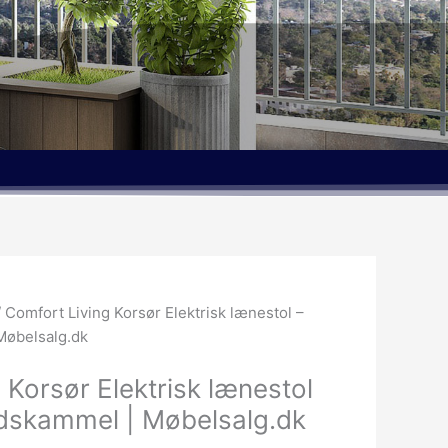
en
tuelle
 Comfort Living Korsør Elektrisk lænestol –
is
Møbelsalg.dk
:
967.00kr..
 Korsør Elektrisk lænestol
odskammel | Møbelsalg.dk