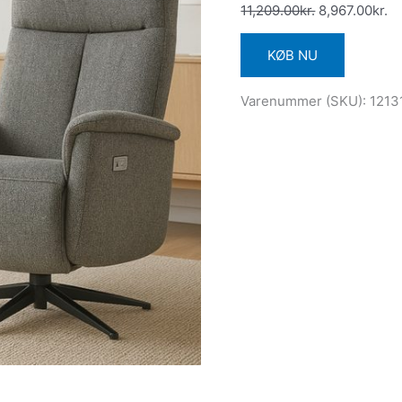
11,209.00
kr.
8,967.00
kr.
KØB NU
Varenummer (SKU):
1213