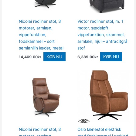
Nicolai recliner stol, 3
Victor recliner stol, m. 1
motorer, armlæn,
motor, sædeløft,
vippefunktion,
vippefunktion, skammel,
fodskammel – sort
armlæn, hjul – antracitgrå
semianilin læder, metal
stof
KØB NU
KØB NU
14,469.00
kr.
6,389.00
kr.
Nicolai recliner stol, 3
Oslo lænestol elektrisk