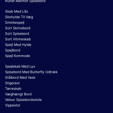
Rundt Marmor Spisebord
Skab Med Lås
Skohylde Til Væg
Sminkespejl
Sort Skrivebord
Sort Spisebord
Sort Vitrineskab
Spejl Med Hylde
Spejlbord
Spejl Kommode
Spejlskab Med Lys
Spisebord Med Butterfly Udtræk
Stålbord Med Vask
Stigereol
Tørreskab
Væghængt Bord
Velour Spisebordsstole
Vippestol