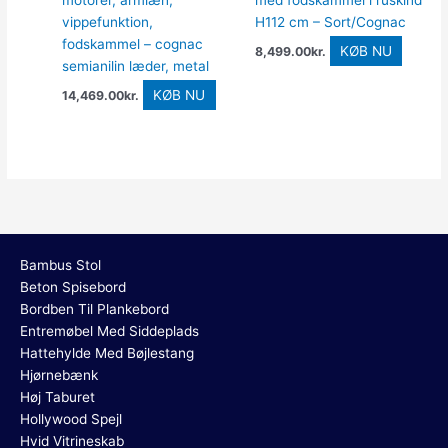
motorer, armlæn,
med fodskammel i ruskind
vippefunktion,
H112 cm – Sort/Cognac
fodskammel – cognac
KØB NU
8,499.00
kr.
semianilin læder, metal
KØB NU
14,469.00
kr.
Bambus Stol
Beton Spisebord
Bordben Til Plankebord
Entremøbel Med Siddeplads
Hattehylde Med Bøjlestang
Hjørnebænk
Høj Taburet
Hollywood Spejl
Hvid Vitrineskab