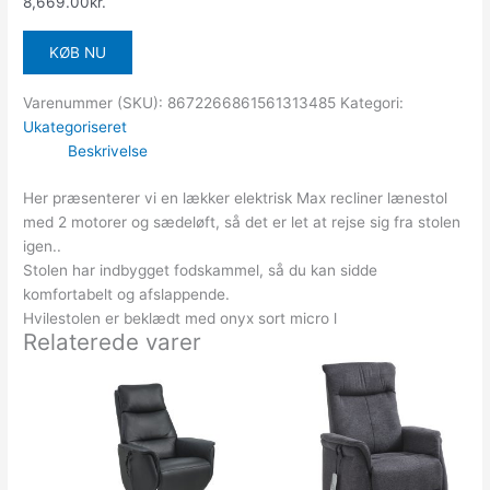
8,669.00
kr.
KØB NU
Varenummer (SKU):
8672266861561313485
Kategori:
Ukategoriseret
Beskrivelse
Her præsenterer vi en lækker elektrisk Max recliner lænestol
med 2 motorer og sædeløft, så det er let at rejse sig fra stolen
igen..
Stolen har indbygget fodskammel, så du kan sidde
komfortabelt og afslappende.
Hvilestolen er beklædt med onyx sort micro l
Relaterede varer