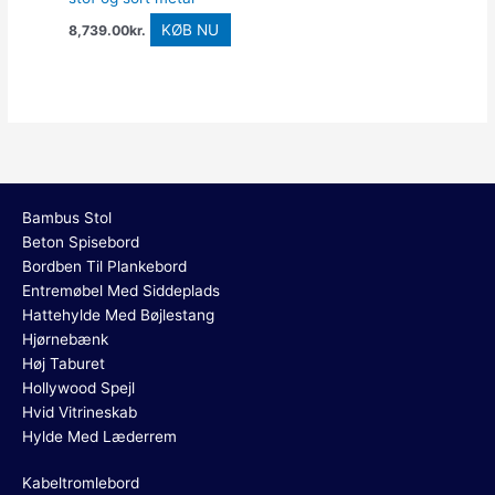
KØB NU
8,739.00
kr.
Bambus Stol
Beton Spisebord
Bordben Til Plankebord
Entremøbel Med Siddeplads
Hattehylde Med Bøjlestang
Hjørnebænk
Høj Taburet
Hollywood Spejl
Hvid Vitrineskab
Hylde Med Læderrem
Kabeltromlebord