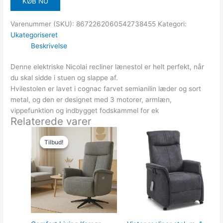
KØB NU
Varenummer (SKU):
8672262060542738455
Kategori:
Ukategoriseret
Beskrivelse
Denne elektriske Nicolai recliner lænestol er helt perfekt, når
du skal sidde i stuen og slappe af.
Hvilestolen er lavet i cognac farvet semianilin læder og sort
metal, og den er designet med 3 motorer, armlæn,
vippefunktion og indbygget fodskammel for ek
Relaterede varer
Den
Den
oprindelige
aktuelle
Tilbud!
Tilbud!
pris
pris
var:
er:
11,209.00kr..
8,967.00kr..