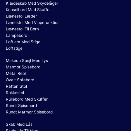
Klædeskab Med Skydelåger
Konsolbord Med Skuffe
Lænestol Læder
Lænestol Med Vippefunktion
Lænestol Til Børn
Lampebord
Loftlem Med Stige
Loftstige
Makeup Spejl Med Lys
Marmor Spisebord
Metal Reol
Ovalt Sofabord
Rattan Stol
Rokkestol
Rullebord Med Skuffer
Rundt Spisebord
Rundt Marmor Spisebord
Skab Med Lås
Skohylde Til Væg