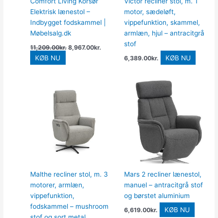
Comfort Living Korsør
Victor recliner stol, m. 1
Elektrisk lænestol –
motor, sædeløft,
Indbygget fodskammel |
vippefunktion, skammel,
Møbelsalg.dk
armlæn, hjul – antracitgrå
stof
11,209.00
kr.
8,967.00
kr.
KØB NU
KØB NU
6,389.00
kr.
Malthe recliner stol, m. 3
Mars 2 recliner lænestol,
motorer, armlæn,
manuel – antracitgrå stof
vippefunktion,
og børstet aluminium
fodskammel – mushroom
KØB NU
6,619.00
kr.
stof og sort metal