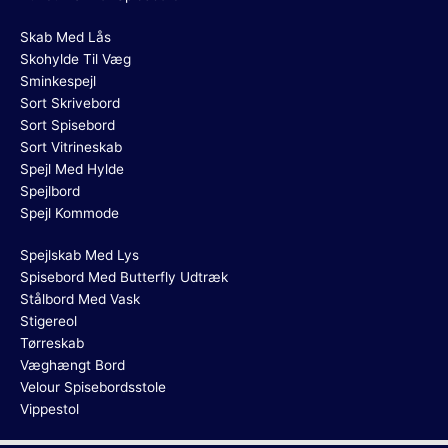
Skab Med Lås
Skohylde Til Væg
Sminkespejl
Sort Skrivebord
Sort Spisebord
Sort Vitrineskab
Spejl Med Hylde
Spejlbord
Spejl Kommode
Spejlskab Med Lys
Spisebord Med Butterfly Udtræk
Stålbord Med Vask
Stigereol
Tørreskab
Væghængt Bord
Velour Spisebordsstole
Vippestol