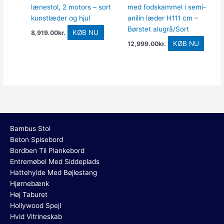
lænestol, 2 motors – sort
med fodskammel i semi-
kunstlæder og hjul
anilin læder H111 cm –
Børstet alugrå/Sort
KØB NU
8,919.00
kr.
KØB NU
12,999.00
kr.
Bambus Stol
Beton Spisebord
Bordben Til Plankebord
Entremøbel Med Siddeplads
Hattehylde Med Bøjlestang
Hjørnebænk
Høj Taburet
Hollywood Spejl
Hvid Vitrineskab