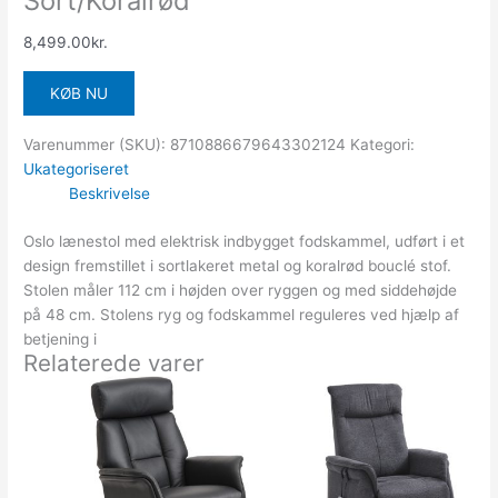
Sort/Koralrød
8,499.00
kr.
KØB NU
Varenummer (SKU):
8710886679643302124
Kategori:
Ukategoriseret
Beskrivelse
Oslo lænestol med elektrisk indbygget fodskammel, udført i et
design fremstillet i sortlakeret metal og koralrød bouclé stof.
Stolen måler 112 cm i højden over ryggen og med siddehøjde
på 48 cm. Stolens ryg og fodskammel reguleres ved hjælp af
betjening i
Relaterede varer