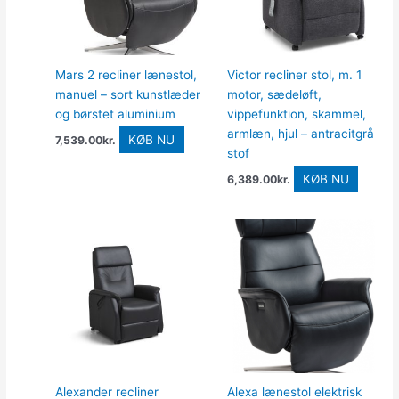
Mars 2 recliner lænestol,
Victor recliner stol, m. 1
manuel – sort kunstlæder
motor, sædeløft,
og børstet aluminium
vippefunktion, skammel,
armlæn, hjul – antracitgrå
KØB NU
7,539.00
kr.
stof
KØB NU
6,389.00
kr.
Alexander recliner
Alexa lænestol elektrisk