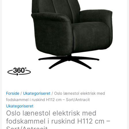
Forside
/
Ukategoriseret
/ Oslo lænestol elektrisk med
fodskammel i ruskind H112 cm – Sort/Antracit
Ukategoriseret
Oslo lænestol elektrisk med
fodskammel i ruskind H112 cm –