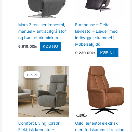
Mars 2 recliner lænestol,
Furnhouse – Delta
manuel – antracitgrå stof
lænestol – Læder med
og børstet aluminium
indbygget skammel |
Møbelsalg.dk
KØB NU
6,619.00
kr.
KØB NU
9,239.00
kr.
Den
Den
oprindelige
aktuelle
Tilbud!
Tilbud!
pris
pris
var:
er:
11,209.00kr..
8,967.00kr..
Comfort Living Korsør
Oslo lænestol elektrisk
Elektrisk lænestol –
med fodskammel i ruskind