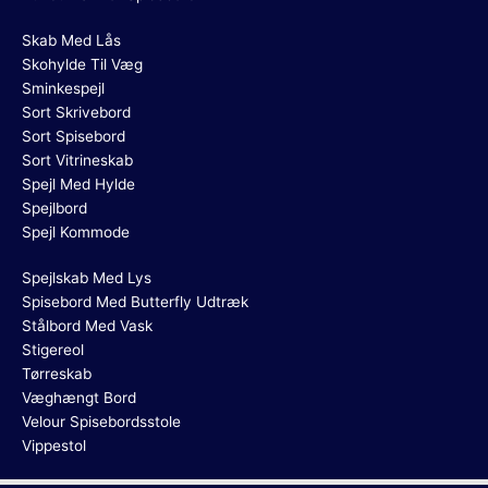
Skab Med Lås
Skohylde Til Væg
Sminkespejl
Sort Skrivebord
Sort Spisebord
Sort Vitrineskab
Spejl Med Hylde
Spejlbord
Spejl Kommode
Spejlskab Med Lys
Spisebord Med Butterfly Udtræk
Stålbord Med Vask
Stigereol
Tørreskab
Væghængt Bord
Velour Spisebordsstole
Vippestol