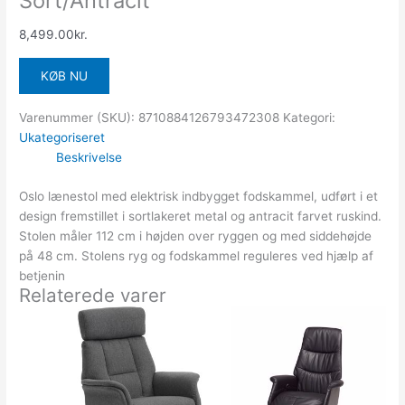
Sort/Antracit
8,499.00
kr.
KØB NU
Varenummer (SKU):
8710884126793472308
Kategori:
Ukategoriseret
Beskrivelse
Oslo lænestol med elektrisk indbygget fodskammel, udført i et
design fremstillet i sortlakeret metal og antracit farvet ruskind.
Stolen måler 112 cm i højden over ryggen og med siddehøjde
på 48 cm. Stolens ryg og fodskammel reguleres ved hjælp af
betjenin
Relaterede varer