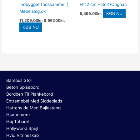
Indbygget fodskammel |
H112 cm – Sort/Cognac
Møbelsalg.dk
KØB NU
8,499.00
kr.
11,209.00
kr.
8,967.00
kr.
KØB NU
Bambus Stol
Beton Spisebord
Bordben Til Plankebord
Entremøbel Med Siddeplads
Hattehylde Med Bøjlestang
Hjørnebænk
Høj Taburet
Hollywood Spejl
Hvid Vitrineskab