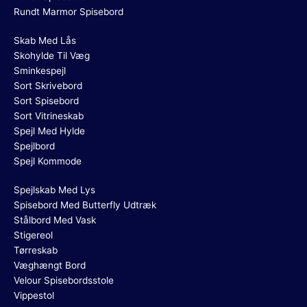
Rundt Marmor Spisebord
Skab Med Lås
Skohylde Til Væg
Sminkespejl
Sort Skrivebord
Sort Spisebord
Sort Vitrineskab
Spejl Med Hylde
Spejlbord
Spejl Kommode
Spejlskab Med Lys
Spisebord Med Butterfly Udtræk
Stålbord Med Vask
Stigereol
Tørreskab
Væghængt Bord
Velour Spisebordsstole
Vippestol