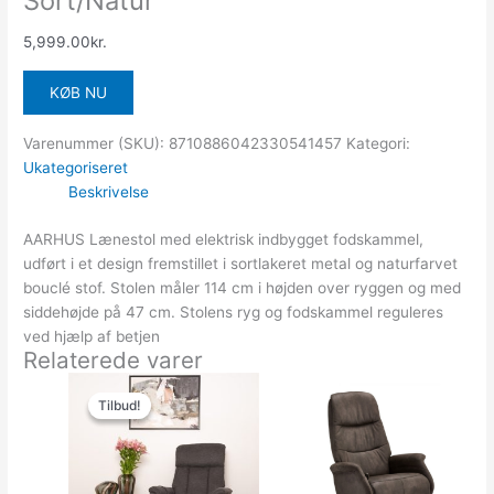
Sort/Natur
5,999.00
kr.
KØB NU
Varenummer (SKU):
8710886042330541457
Kategori:
Ukategoriseret
Beskrivelse
AARHUS Lænestol med elektrisk indbygget fodskammel,
udført i et design fremstillet i sortlakeret metal og naturfarvet
bouclé stof. Stolen måler 114 cm i højden over ryggen og med
siddehøjde på 47 cm. Stolens ryg og fodskammel reguleres
ved hjælp af betjen
Relaterede varer
Den
Den
oprindelige
aktuelle
Tilbud!
Tilbud!
pris
pris
var:
er:
9,449.00kr..
6,299.00kr..