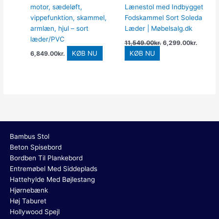
motor, sædeløft,
Lænestol med Indbygget
vippefunktion, skammel,
Fodskammel Sort Soleda
armlæn, hjul – sort
Læder | Møbelsalg.dk
læder/PVC
11,549.00
kr.
6,299.00
kr.
KØB NU
KØB NU
6,849.00
kr.
Bambus Stol
Beton Spisebord
Bordben Til Plankebord
Entremøbel Med Siddeplads
Hattehylde Med Bøjlestang
Hjørnebænk
Høj Taburet
Hollywood Spejl