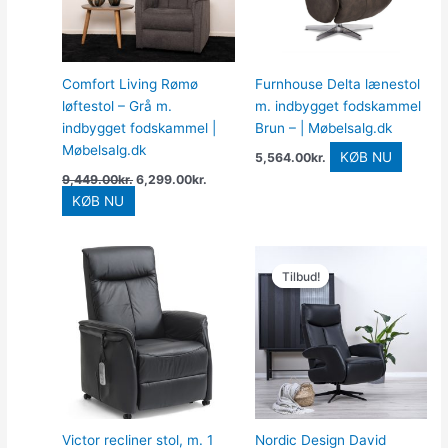
Comfort Living Rømø
Furnhouse Delta lænestol
løftestol – Grå m.
m. indbygget fodskammel
indbygget fodskammel |
Brun – | Møbelsalg.dk
Møbelsalg.dk
KØB NU
5,564.00
kr.
9,449.00
kr.
6,299.00
kr.
KØB NU
Den
Den
oprindelige
aktuell
Tilbud!
Tilbud!
pris
pris
var:
er:
11,549.00kr..
6,299.0
Victor recliner stol, m. 1
Nordic Design David