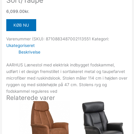
Sort/Taupe
6,099.00
kr.
KØB NU
Varenummer (SKU):
8710883487002113551
Kategori:
Ukategoriseret
Beskrivelse
AARHUS Lænestol med elektrisk indbygget fodskammel,
udført i et design fremstillet i sortlakeret metal og taupefarvet
microfiber med ruskindslook. Stolen måler 114 cm i højden over
ryggen og med siddehøjde på 47 cm. Stolens ryg og
fodskammel reguleres ved
Relaterede varer