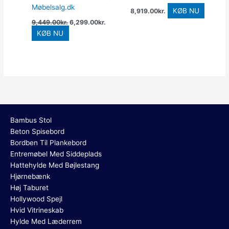
Møbelsalg.dk
KØB NU
8,919.00
kr.
9,449.00
kr.
6,299.00
kr.
KØB NU
Bambus Stol
Beton Spisebord
Bordben Til Plankebord
Entremøbel Med Siddeplads
Hattehylde Med Bøjlestang
Hjørnebænk
Høj Taburet
Hollywood Spejl
Hvid Vitrineskab
Hylde Med Læderrem