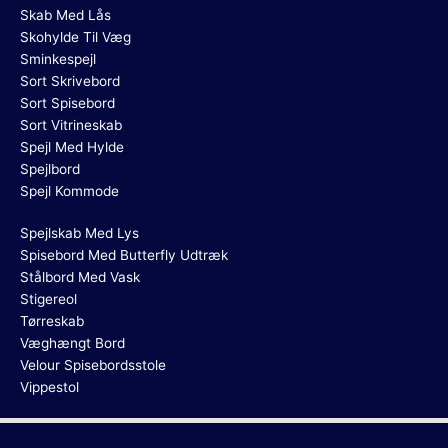
Skab Med Lås
Skohylde Til Væg
Sminkespejl
Sort Skrivebord
Sort Spisebord
Sort Vitrineskab
Spejl Med Hylde
Spejlbord
Spejl Kommode
Spejlskab Med Lys
Spisebord Med Butterfly Udtræk
Stålbord Med Vask
Stigereol
Tørreskab
Væghængt Bord
Velour Spisebordsstole
Vippestol