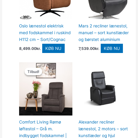
Oslo lænestol elektrisk
Mars 2 recliner lænestol,
med fodskammel i ruskind
manuel – sort kunstlæder
H112 cm – Sort/Cognac
og børstet aluminium
KØB NU
KØB NU
8,499.00
kr.
7,539.00
kr.
Den
Den
oprindelige
aktuelle
Tilbud!
Tilbud!
pris
pris
var:
er:
9,449.00kr..
6,299.00kr..
Comfort Living Rømø
Alexander recliner
løftestol – Grå m.
lænestol, 2 motors – sort
indbygget fodskammel |
kunstlæder og hjul