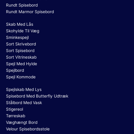
Rundt Spisebord
Rundt Marmor Spisebord
Skab Med Lås
Skohylde Til Væg
Sminkespejl
Sort Skrivebord
Sort Spisebord
Sort Vitrineskab
Spejl Med Hylde
Spejlbord
Spejl Kommode
Spejlskab Med Lys
Spisebord Med Butterfly Udtræk
Stålbord Med Vask
Stigereol
Tørreskab
Væghængt Bord
Velour Spisebordsstole