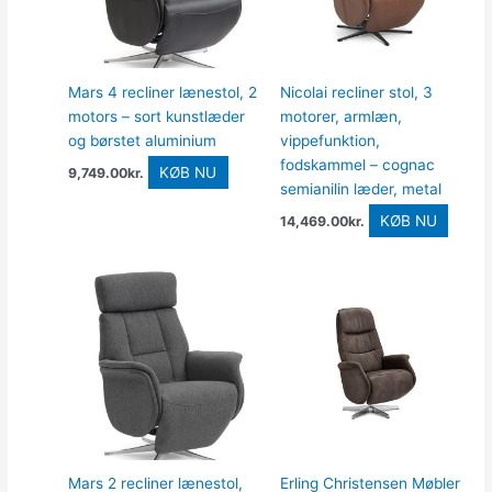
Mars 4 recliner lænestol, 2
Nicolai recliner stol, 3
motors – sort kunstlæder
motorer, armlæn,
og børstet aluminium
vippefunktion,
fodskammel – cognac
KØB NU
9,749.00
kr.
semianilin læder, metal
KØB NU
14,469.00
kr.
Mars 2 recliner lænestol,
Erling Christensen Møbler