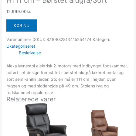
H111 cm – Børstet alugrå/Sort
12,999.00
kr.
KØB NU
Varenummer (SKU):
8710882813415254174
Kategori:
Ukategoriseret
Beskrivelse
Alexa lænestol elektrisk 2-motors med indbygget fodskammel,
udført i et design fremstillet i børstet alugrå lakeret metal og
sort semi-anilin læder. Stolen måler 111 cm i højden over
ryggen og med siddehøjde på 49 cm. Stolens ryg og
fodskammel reguleres v
Relaterede varer