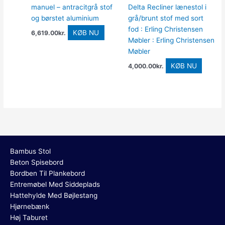
manuel – antracitgrå stof
Delta Recliner lænestol i
og børstet aluminium
grå/brunt stof med sort
fod : Erling Christensen
KØB NU
6,619.00
kr.
Møbler : Erling Christensen
Møbler
KØB NU
4,000.00
kr.
Bambus Stol
Beton Spisebord
Bordben Til Plankebord
Entremøbel Med Siddeplads
Hattehylde Med Bøjlestang
Hjørnebænk
Høj Taburet