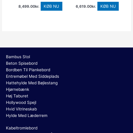
KØB NU
KØB NU
8,499.00
kr.
6,619.00
kr.
Bambus Stol
Beton Spisebord
Bordben Til Plankebord
Entremøbel Med Siddeplads
Hattehylde Med Bøjlestang
Hjørnebænk
Høj Taburet
Hollywood Spejl
Hvid Vitrineskab
Hylde Med Læderrem
Kabeltromlebord