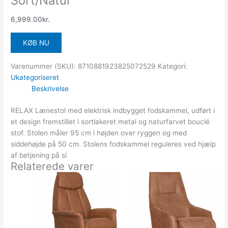
Sort/Natur
6,999.00
kr.
KØB NU
Varenummer (SKU):
8710881923825072529
Kategori:
Ukategoriseret
Beskrivelse
RELAX Lænestol med elektrisk indbygget fodskammel, udført i
et design fremstillet i sortlakeret metal og naturfarvet bouclé
stof. Stolen måler 95 cm i højden over ryggen og med
siddehøjde på 50 cm. Stolens fodskammel reguleres ved hjælp
af betjening på si
Relaterede varer