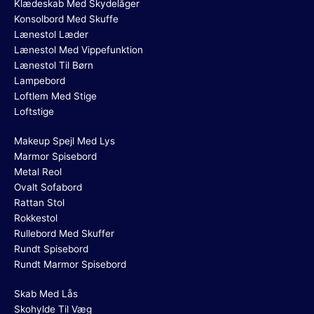
Klædeskab Med Skydelåger
Konsolbord Med Skuffe
Lænestol Læder
Lænestol Med Vippefunktion
Lænestol Til Børn
Lampebord
Loftlem Med Stige
Loftstige
Makeup Spejl Med Lys
Marmor Spisebord
Metal Reol
Ovalt Sofabord
Rattan Stol
Rokkestol
Rullebord Med Skuffer
Rundt Spisebord
Rundt Marmor Spisebord
Skab Med Lås
Skohylde Til Væg